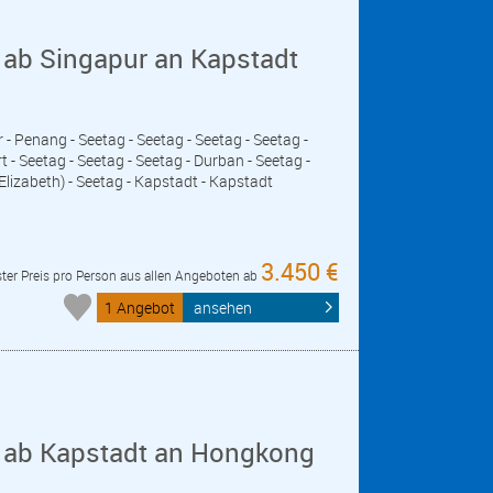
 ab Singapur an Kapstadt
- Penang - Seetag - Seetag - Seetag - Seetag -
rt - Seetag - Seetag - Seetag - Durban - Seetag -
Elizabeth) - Seetag - Kapstadt - Kapstadt
3.450 €
ter Preis pro Person aus allen Angeboten ab
1 Angebot
ansehen
e ab Kapstadt an Hongkong