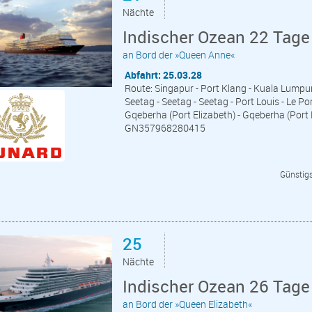
Nächte
Indischer Ozean 22 Tage
an Bord der »Queen Anne«
Abfahrt: 25.03.28
Route: Singapur - Port Klang - Kuala Lumpur 
Seetag - Seetag - Seetag - Port Louis - Le Po
Gqeberha (Port Elizabeth) - Gqeberha (Port 
GN357968280415
Günstigs
25
Nächte
Indischer Ozean 26 Tag
an Bord der »Queen Elizabeth«