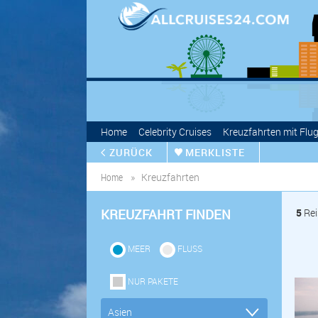
Home
Celebrity Cruises
Kreuzfahrten mit Flu
ZURÜCK
MERKLISTE
Home
Kreuzfahrten
KREUZFAHRT FINDEN
5
Rei
MEER
FLUSS
NUR PAKETE