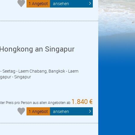
1 Angebot
ansehen
 Hongkong an Singapur
g - Seetag - Laem Chabang, Bangkok - Laem
gapur - Singapur
1.840 €
ter Preis pro Person aus allen Angeboten ab
1 Angebot
ansehen