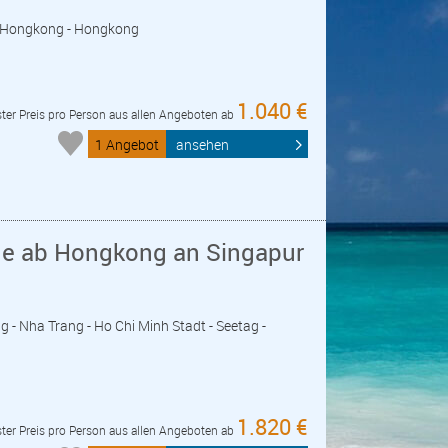
 - Hongkong - Hongkong
1.040 €
ter Preis pro Person aus allen Angeboten ab
1 Angebot
ansehen
ge ab Hongkong an Singapur
 - Nha Trang - Ho Chi Minh Stadt - Seetag -
1.820 €
ter Preis pro Person aus allen Angeboten ab