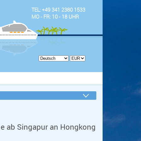
TEL: +49 341 2380 1533
MO - FR: 10 - 18 UHR
ge ab Singapur an Hongkong