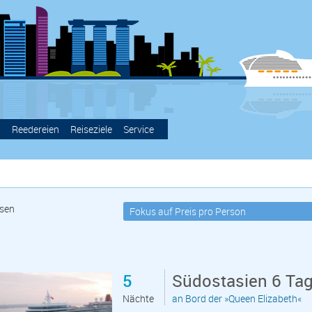
g
Reedereien
Reiseziele
Service
sen
5
Südostasien 6 Ta
Nächte
an Bord der »Queen Elizabeth«