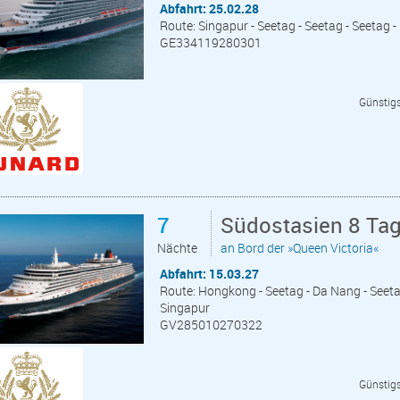
Abfahrt: 25.02.28
Route: Singapur - Seetag - Seetag - Seetag
GE334119280301
Günstigs
7
Südostasien 8 Ta
Nächte
an Bord der »Queen Victoria«
Abfahrt: 15.03.27
Route: Hongkong - Seetag - Da Nang - Seetag
Singapur
GV285010270322
Günstigs