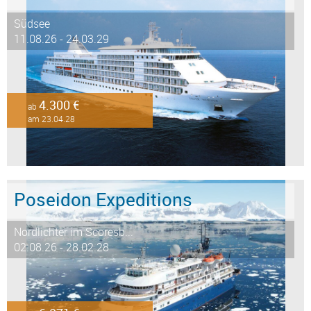
Südsee
11.08.26 - 24.03.29
4.300 €
ab
am 23.04.28
Poseidon Expeditions
Nordlichter im Scoresb...
02.08.26 - 28.02.28