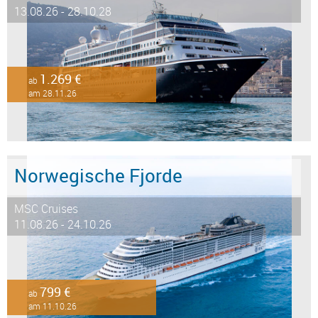
13.08.26 - 28.10.28
1.269 €
ab
am 28.11.26
Norwegische Fjorde
MSC Cruises
11.08.26 - 24.10.26
799 €
ab
am 11.10.26