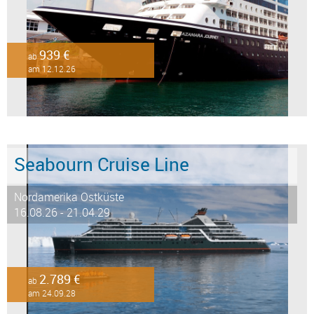
939 €
ab
am 12.12.26
Seabourn Cruise Line
Nordamerika Ostküste
16.08.26 - 21.04.29
2.789 €
ab
am 24.09.28