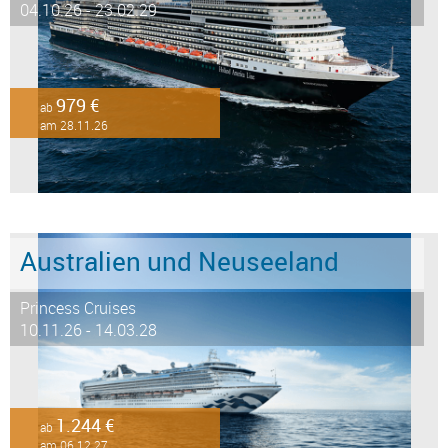
04.10.26 - 23.02.29
979 €
ab
am 28.11.26
Australien und Neuseeland
Princess Cruises
10.11.26 - 14.03.28
1.244 €
ab
am 06.12.27