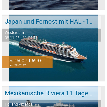
Japan und Fernost mit HAL - 15 Tage ab/an Tokyo - Stark reduziert!
Westerdam
08.11.26 - 11.04.27
2.500 €
1.599 €
ab
am 28.02.27
Mexikanische Riviera 11 Tage ab/an San Diego
Holland America