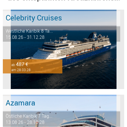
Celebrity Cruises
Westliche Karibik 8 Ta...
15.08.26 - 31.12.28
487 €
ab
am 28.03.28
Azamara
Östliche Karibik 7 Tag...
13.08.26 - 28.10.28