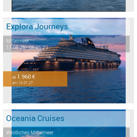
Explora Journeys
Mittelmeer
17.08.26 - 06.01.29
1.960 €
ab
am 10.01.27
Oceania Cruises
Westliches Mittelmeer