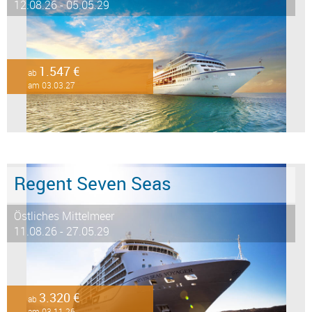
12.08.26 - 05.05.29
1.547 €
ab
am 03.03.27
Regent Seven Seas
Östliches Mittelmeer
11.08.26 - 27.05.29
3.320 €
ab
am 03.11.26