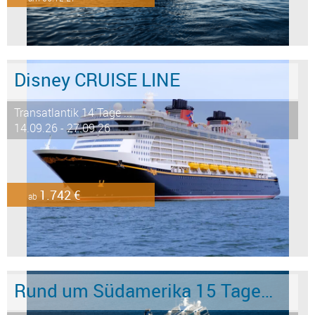
Disney CRUISE LINE
Transatlantik 14 Tage ...
14.09.26 - 27.09.26
1.742 €
ab
Rund um Südamerika 15 Tage ab/an Buenos Aires