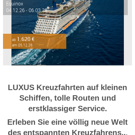
Equinox
04.12.26 - 06.03.28
1.620 €
ab
am 05.12.26
LUXUS Kreuzfahrten auf kleinen
Schiffen, tolle Routen und
erstklassiger Service.
Erleben Sie eine völlig neue Welt
.
des entspannten Kreuzfahrens..