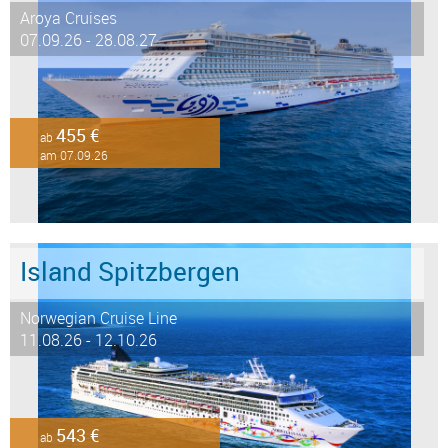
Aroya Cruises
07.09.26 - 28.08.27
455 €
ab
am 07.09.26
Island Spitzbergen
Norwegian Cruise Line
11.08.26 - 12.10.26
543 €
ab