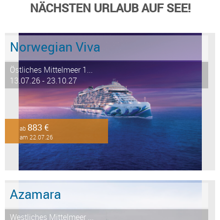
NÄCHSTEN URLAUB AUF SEE!
Norwegian Viva
Östliches Mittelmeer 1...
13.07.26 - 23.10.27
883 €
ab
am 22.07.26
Azamara
Westliches Mittelmeer ...