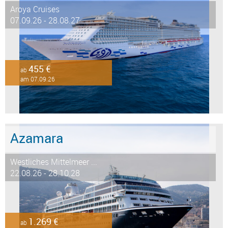
Aroya Cruises
07.09.26 - 28.08.27
455 €
ab
am 07.09.26
Azamara
Westliches Mittelmeer ...
22.08.26 - 28.10.28
1.269 €
ab