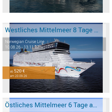
Westliches Mittelmeer 8 Tage ab Barcelona an Civitavecchia - Rom
Norwegian Cruise Line
10.08.26 - 13.11.27
520 €
ab
am 20.09.26
Östliches Mittelmeer 6 Tage ab Marmaris an Istanbul