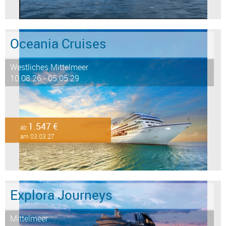
Oceania Cruises
Westliches Mittelmeer
10.08.26 - 05.05.29
1.547 €
ab
am 03.03.27
Explora Journeys
Mittelmeer