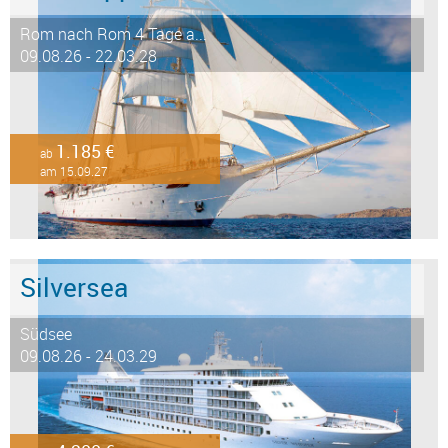
Rom nach Rom 4 Tage a...
09.08.26 - 22.03.28
1.185 €
ab
am 15.09.27
Silversea
Südsee
09.08.26 - 24.03.29