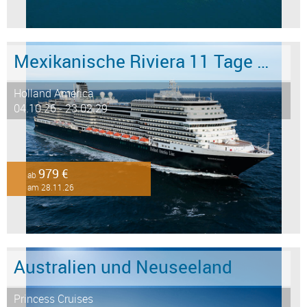
Mexikanische Riviera 11 Tage ab/an San Diego
Holland America
04.10.26 - 23.02.29
979 €
ab
am 28.11.26
Australien und Neuseeland
Princess Cruises