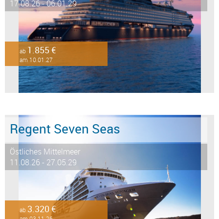
17.08.26 - 06.01.29
1.855 €
ab
am 10.01.27
Regent Seven Seas
Östliches Mittelmeer
11.08.26 - 27.05.29
3.320 €
ab
am 03.11.26