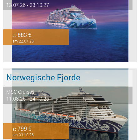
13.07.26 - 23.10.27
883 €
ab
am 22.07.26
Norwegische Fjorde
MSC Cruises
11.08.26 - 24.10.26
799 €
ab
am 03.10.26