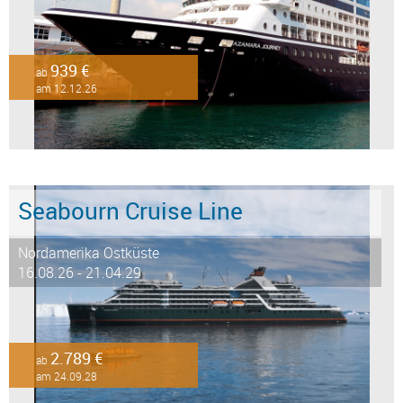
939 €
ab
am 12.12.26
Seabourn Cruise Line
Nordamerika Ostküste
16.08.26 - 21.04.29
2.789 €
ab
am 24.09.28