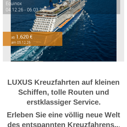
Equinox
04.12.26 - 06.03.28
1.620 €
ab
am 05.12.26
LUXUS Kreuzfahrten auf kleinen
Schiffen, tolle Routen und
erstklassiger Service.
Erleben Sie eine völlig neue Welt
.
des entspannten Kreuzfahrens..