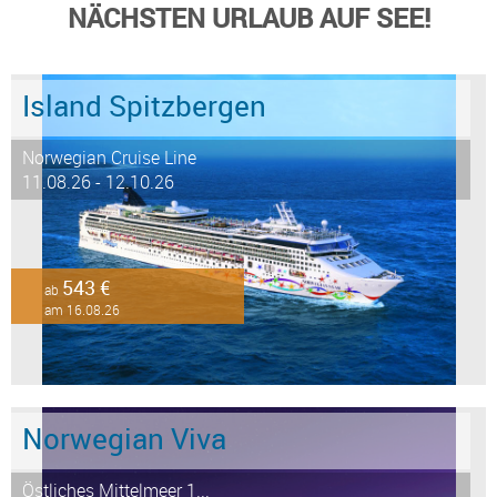
NÄCHSTEN URLAUB AUF SEE!
Island Spitzbergen
Norwegian Cruise Line
11.08.26 - 12.10.26
543 €
ab
am 16.08.26
Norwegian Viva
Östliches Mittelmeer 1...