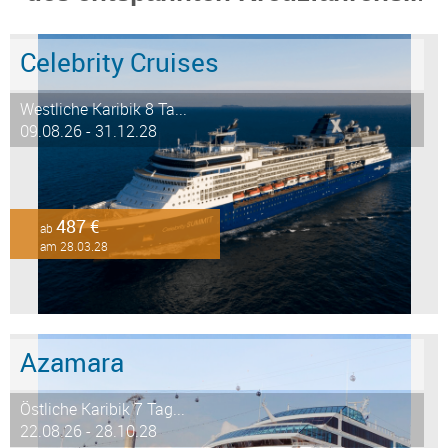
Celebrity Cruises
Westliche Karibik 8 Ta...
09.08.26 - 31.12.28
487 €
ab
am 28.03.28
Azamara
Östliche Karibik 7 Tag...
22.08.26 - 28.10.28