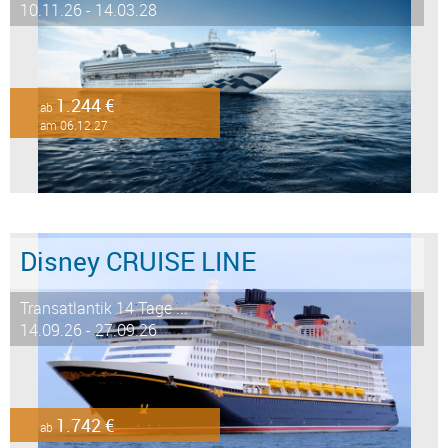
10.11.26 - 14.03.28
1.244 €
ab
am 06.12.27
Disney CRUISE LINE
Transatlantik 14 Tage ...
14.09.26 - 27.09.26
1.742 €
ab