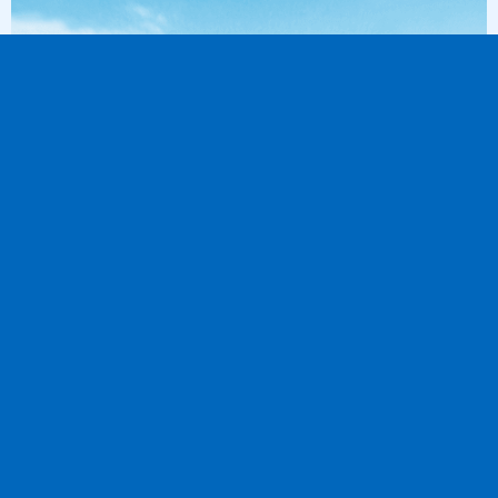
66
Nächte
Weltreise 67 Tage ab Civitavecchia - Rom
an Sydney (Australien)