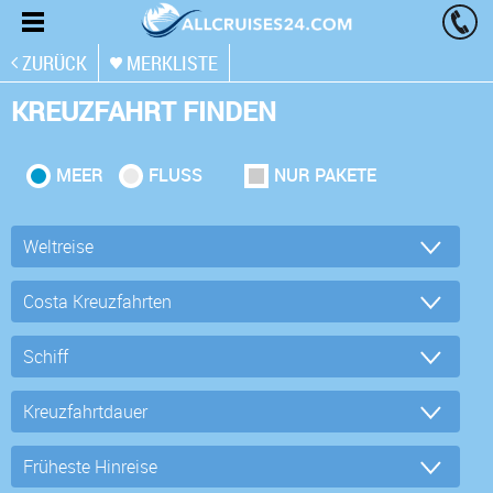
ZURÜCK
MERKLISTE
KREUZFAHRT FINDEN
MEER
FLUSS
NUR PAKETE